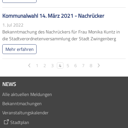
Kommunalwahl 14. März 2021 - Nachrücker
1. Jul 2022
Bekanntmachung des Nachrückers für Frau Monika Kuntz in
die Stadtverordnetenversammlung der Stadt Zwingenberg
Mehr erfahren
<
>
1
2
3
4
5
6
7
8
NEWS
Alle aktuellen Meldungen
Bekanntmachungen
Veranstaltungskalender
Stadtplan