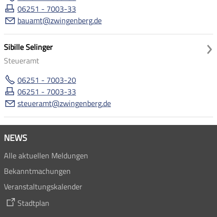
06251 - 7003-33
b
mt
zw
ng
nb
rg
d
Sibille Selinger
Steueramt
06251 - 7003-20
06251 - 7003-33
st
r
mt
zw
ng
nb
rg
d
NEWS
Alle aktuellen Meldungen
Bekanntmachungen
Veranstaltungskalender
Stadtplan