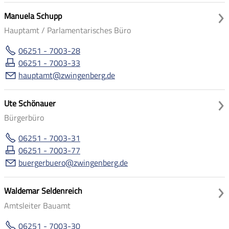
Manuela Schupp
Hauptamt / Parlamentarisches Büro
06251 - 7003-28
06251 - 7003-33
h
pt
mt
zw
ng
nb
rg
d
Ute Schönauer
Bürgerbüro
06251 - 7003-31
06251 - 7003-77
b
rg
rb
r
zw
ng
nb
rg
d
Waldemar Seldenreich
Amtsleiter Bauamt
06251 - 7003-30