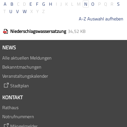
A
B
C
D
E
F
G
H
I
J
K
L
M
N
O
P
Q
R
S
T
U
V
W
X
Y
Z
A-Z Auswahl aufheben
Niederschlagswassersatzung
34,52 KB
NEWS
Alle aktuellen Meldungen
Bekanntmachungen
Veranstaltungskalender
Stadtplan
KONTAKT
Rathaus
Notrufnummern
Mängelmelder