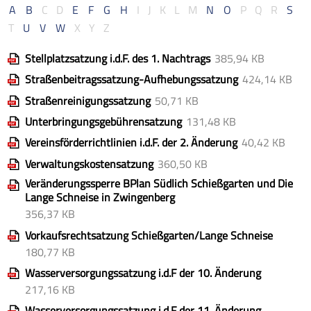
A
B
C
D
E
F
G
H
I
J
K
L
M
N
O
P
Q
R
S
T
U
V
W
X
Y
Z
Stellplatzsatzung i.d.F. des 1. Nachtrags
385,94 KB
Straßenbeitragssatzung-Aufhebungssatzung
424,14 KB
Straßenreinigungssatzung
50,71 KB
Unterbringungsgebührensatzung
131,48 KB
Vereinsförderrichtlinien i.d.F. der 2. Änderung
40,42 KB
Verwaltungskostensatzung
360,50 KB
Veränderungssperre BPlan Südlich Schießgarten und Die
Lange Schneise in Zwingenberg
356,37 KB
Vorkaufsrechtsatzung Schießgarten/Lange Schneise
180,77 KB
Wasserversorgungssatzung i.d.F der 10. Änderung
217,16 KB
Wasserversorgungssatzung i.d.F der 11. Änderung