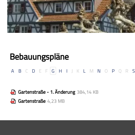
Bebauungspläne
A
B
C
D
E
F
G
H
I
J
K
L
M
N
O
P
Q
R
S
Gartenstraße - 1. Änderung
384,14 KB
Gartenstraße
4,23 MB