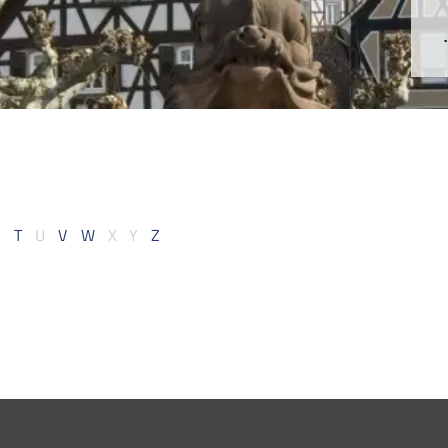
T
U
V
W
X
Y
Z