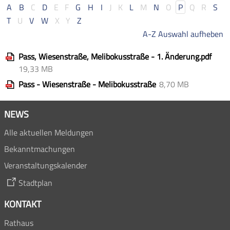
A
B
C
D
E
F
G
H
I
J
K
L
M
N
O
P
Q
R
S
T
U
V
W
X
Y
Z
A-Z Auswahl aufheben
Pass, Wiesenstraße, Melibokusstraße - 1. Änderung.pdf
19,33 MB
Pass - Wiesenstraße - Melibokusstraße
8,70 MB
NEWS
Alle aktuellen Meldungen
Bekanntmachungen
Veranstaltungskalender
Stadtplan
KONTAKT
Rathaus