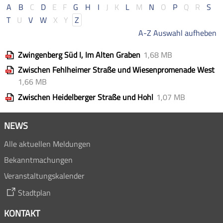
A
B
C
D
E
F
G
H
I
J
K
L
M
N
O
P
Q
R
S
T
U
V
W
X
Y
Z
A-Z Auswahl aufheben
Zwingenberg Süd I, Im Alten Graben
1,68 MB
Zwischen Fehlheimer Straße und Wiesenpromenade West
1,66 MB
Zwischen Heidelberger Straße und Hohl
1,07 MB
NEWS
Alle aktuellen Meldungen
Bekanntmachungen
Veranstaltungskalender
Stadtplan
KONTAKT