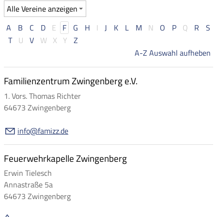
A
B
C
D
E
F
G
H
I
J
K
L
M
N
O
P
Q
R
S
T
U
V
W
X
Y
Z
A-Z Auswahl aufheben
Familienzentrum Zwingenberg e.V.
1. Vors. Thomas Richter
64673 Zwingenberg
nf
f
m
zz
d
Feuerwehrkapelle Zwingenberg
Erwin Tielesch
Annastraße 5a
64673 Zwingenberg