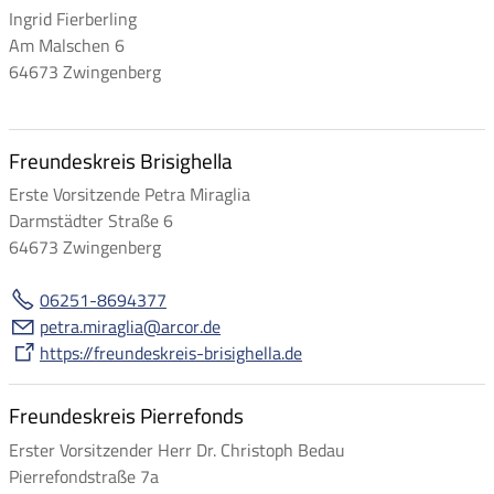
Ingrid Fierberling
Am Malschen 6
64673 Zwingenberg
Freundeskreis Brisighella
Erste Vorsitzende Petra Miraglia
Darmstädter Straße 6
64673 Zwingenberg
06251-8694377
p
tr
m
r
gl
rc
r
d
https://freundeskreis-brisighella.de
Freundeskreis Pierrefonds
Erster Vorsitzender Herr Dr. Christoph Bedau
Pierrefondstraße 7a