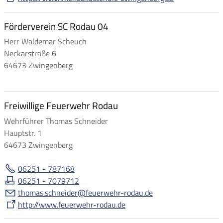
Förderverein SC Rodau 04
Herr Waldemar Scheuch
Neckarstraße 6
64673 Zwingenberg
Freiwillige Feuerwehr Rodau
Wehrführer Thomas Schneider
Hauptstr. 1
64673 Zwingenberg
06251 - 787168
06251 - 7079712
th
m
s
schn
d
r
f
rw
hr-r
d
d
http://www.feuerwehr-rodau.de