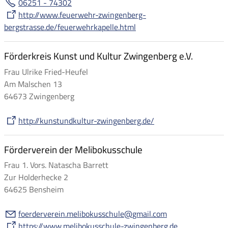
06251 - 74302
http://www.feuerwehr-zwingenberg-
bergstrasse.de/feuerwehrkapelle.html
Förderkreis Kunst und Kultur Zwingenberg e.V.
Frau Ulrike Fried-Heufel
Am Malschen 13
64673 Zwingenberg
http://kunstundkultur-zwingenberg.de/
Förderverein der Melibokusschule
Frau 1. Vors. Natascha Barrett
Zur Holderhecke 2
64625 Bensheim
f
rd
rv
r
n
m
l
b
k
ssch
l
gm
l
c
m
https://www.melibokusschule-zwingenberg.de