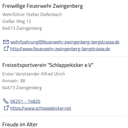
Freiwillige Feuerwehr Zwingenberg
Wehrführer Stefan Diefenbach
Gießer Weg 12
64673 Zwingenberg
w
hrf
hr
ng
f
rw
hr-zw
ng
nb
rg-b
rgstr
ss
d
http://www.feuerwehr-zwingenberg-bergstrasse.de
Freizeitsportverein "Schlappekicker e.V"
Erster Vorsitzender Alfred Ulrich
Annastr. 38
64673 Zwingenberg
06251 - 74820
https://www.schlappekicker.net
Freude im Alter