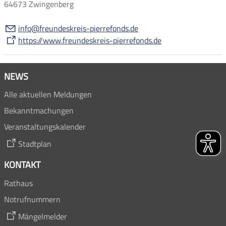
64673 Zwingenberg
nf
fr
nd
skr
s-p
rr
f
nds
d
https://www.freundeskreis-pierrefonds.de
NEWS
Alle aktuellen Meldungen
Bekanntmachungen
Veranstaltungskalender
Stadtplan
KONTAKT
Rathaus
Notrufnummern
Mängelmelder