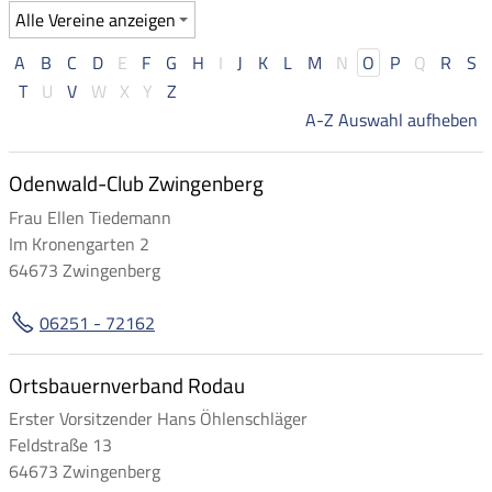
A
B
C
D
E
F
G
H
I
J
K
L
M
N
O
P
Q
R
S
T
U
V
W
X
Y
Z
A-Z Auswahl aufheben
Odenwald-Club Zwingenberg
Frau Ellen Tiedemann
Im Kronengarten 2
64673 Zwingenberg
06251 - 72162
Ortsbauernverband Rodau
Erster Vorsitzender Hans Öhlenschläger
Feldstraße 13
64673 Zwingenberg