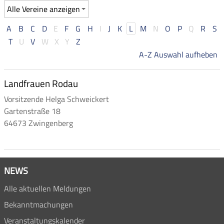
A
B
C
D
E
F
G
H
I
J
K
L
M
N
O
P
Q
R
S
T
U
V
W
X
Y
Z
A-Z Auswahl aufheben
Landfrauen Rodau
Vorsitzende Helga Schweickert
Gartenstraße 18
64673 Zwingenberg
NEWS
Alle aktuellen Meldungen
Bekanntmachungen
Veranstaltungskalender