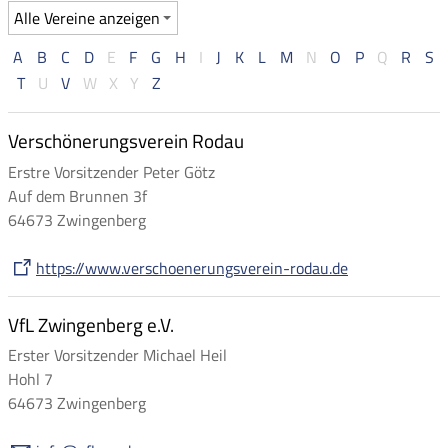
A
B
C
D
E
F
G
H
I
J
K
L
M
N
O
P
Q
R
S
T
U
V
W
X
Y
Z
Verschönerungsverein Rodau
Erstre Vorsitzender Peter Götz
Auf dem Brunnen 3f
64673 Zwingenberg
https://www.verschoenerungsverein-rodau.de
VfL Zwingenberg e.V.
Erster Vorsitzender Michael Heil
Hohl 7
64673 Zwingenberg