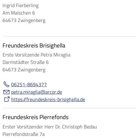
Ingrid Fierberling
Am Malschen 6
64673 Zwingenberg
Freundeskreis Brisighella
Erste Vorsitzende Petra Miraglia
Darmstädter Straße 6
64673 Zwingenberg
06251-8694377
p
tr
m
r
gl
rc
r
d
https://freundeskreis-brisighella.de
Freundeskreis Pierrefonds
Erster Vorsitzender Herr Dr. Christoph Bedau
Pierrefondstraße 7a