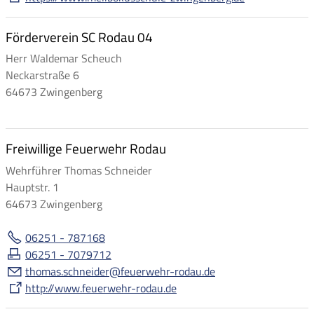
Förderverein SC Rodau 04
Herr Waldemar Scheuch
Neckarstraße 6
64673 Zwingenberg
Freiwillige Feuerwehr Rodau
Wehrführer Thomas Schneider
Hauptstr. 1
64673 Zwingenberg
06251 - 787168
06251 - 7079712
th
m
s
schn
d
r
f
rw
hr-r
d
d
http://www.feuerwehr-rodau.de