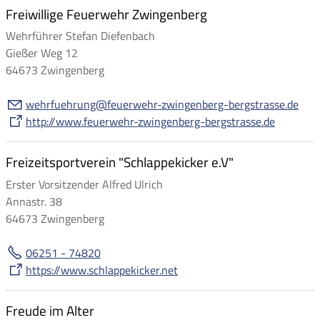
Freiwillige Feuerwehr Zwingenberg
Wehrführer Stefan Diefenbach
Gießer Weg 12
64673 Zwingenberg
w
hrf
hr
ng
f
rw
hr-zw
ng
nb
rg-b
rgstr
ss
d
http://www.feuerwehr-zwingenberg-bergstrasse.de
Freizeitsportverein "Schlappekicker e.V"
Erster Vorsitzender Alfred Ulrich
Annastr. 38
64673 Zwingenberg
06251 - 74820
https://www.schlappekicker.net
Freude im Alter