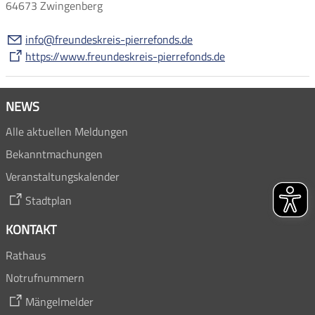
64673 Zwingenberg
nf
fr
nd
skr
s-p
rr
f
nds
d
https://www.freundeskreis-pierrefonds.de
NEWS
Alle aktuellen Meldungen
Bekanntmachungen
Veranstaltungskalender
Stadtplan
KONTAKT
Rathaus
Notrufnummern
Mängelmelder