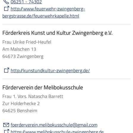
06251 - 74302
http://www.feuerwehr-zwingenberg-
bergstrasse.de/feuerwehrkapelle.html
Förderkreis Kunst und Kultur Zwingenberg e.V.
Frau Ulrike Fried-Heufel
Am Malschen 13
64673 Zwingenberg
http://kunstundkultur-zwingenberg.de/
Förderverein der Melibokusschule
Frau 1. Vors. Natascha Barrett
Zur Holderhecke 2
64625 Bensheim
f
rd
rv
r
n
m
l
b
k
ssch
l
gm
l
c
m
https://www.melibokusschule-zwingenberg.de