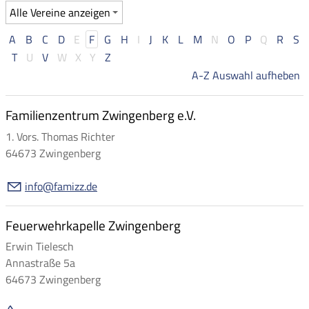
A
B
C
D
E
F
G
H
I
J
K
L
M
N
O
P
Q
R
S
T
U
V
W
X
Y
Z
A-Z Auswahl aufheben
Familienzentrum Zwingenberg e.V.
1. Vors. Thomas Richter
64673 Zwingenberg
nf
f
m
zz
d
Feuerwehrkapelle Zwingenberg
Erwin Tielesch
Annastraße 5a
64673 Zwingenberg